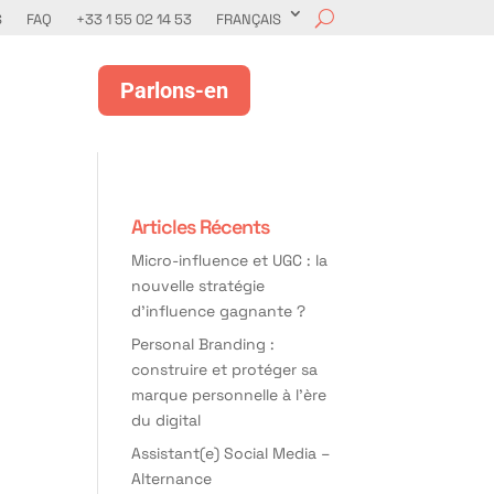
S
FAQ
+33 1 55 02 14 53
FRANÇAIS
Parlons-en
Articles Récents
Micro-influence et UGC : la
nouvelle stratégie
d’influence gagnante ?
Personal Branding :
construire et protéger sa
marque personnelle à l’ère
du digital
Assistant(e) Social Media –
Alternance