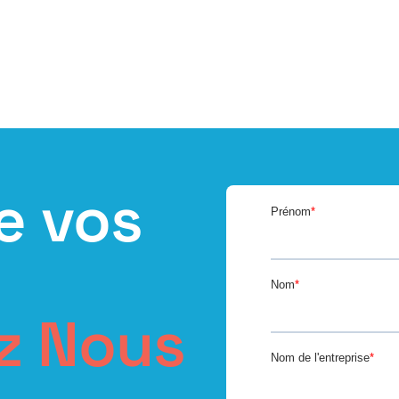
e vos
z Nous