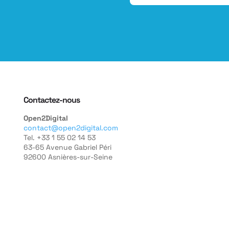
Contactez-nous
Open2Digital
contact@open2digital.com
Tel. +33 1 55 02 14 53
63-65 Avenue Gabriel Péri
92600 Asnières-sur-Seine