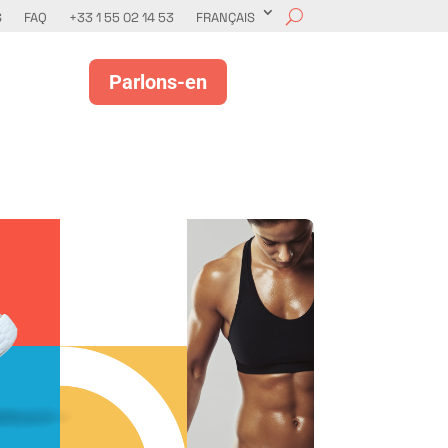
S
FAQ
+33 1 55 02 14 53
FRANÇAIS
Parlons-en