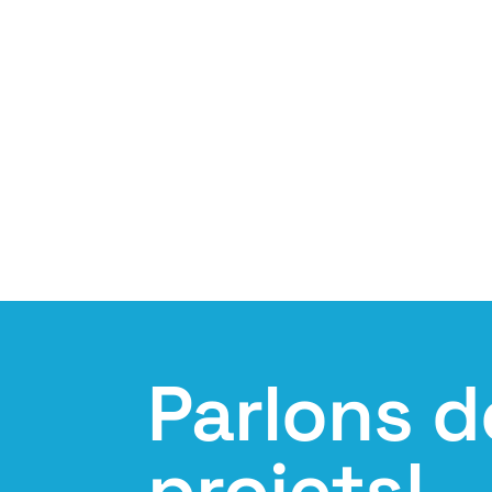
Parlons d
projets!