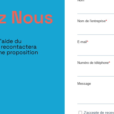
z Nous
l’aide du
s recontactera
ne proposition