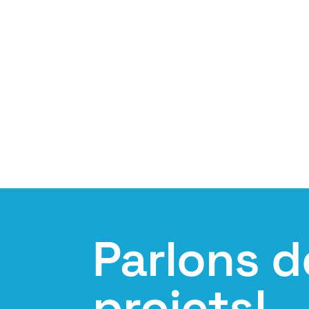
Parlons d
projets!