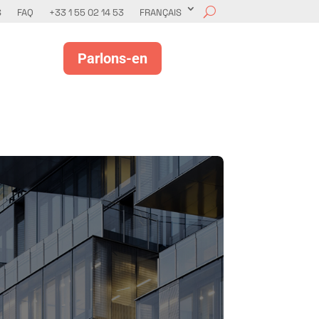
S
FAQ
+33 1 55 02 14 53
FRANÇAIS
Parlons-en