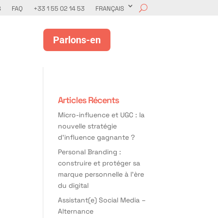
S
FAQ
+33 1 55 02 14 53
FRANÇAIS
Parlons-en
Articles Récents
Micro-influence et UGC : la
nouvelle stratégie
d’influence gagnante ?
Personal Branding :
construire et protéger sa
marque personnelle à l’ère
du digital
Assistant(e) Social Media –
Alternance