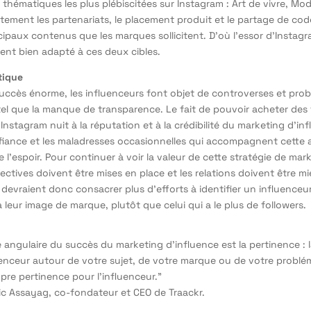
 thématiques les plus plébiscitées sur Instagram : Art de vivre, Mo
ustement les partenariats, le placement produit et le partage de c
ncipaux contenus que les marques sollicitent. D’où l’essor d’Instagr
ment bien adapté à ces deux cibles.
tique
succès énorme, les influenceurs font objet de controverses et pro
tel que la manque de transparence. Le fait de pouvoir acheter des
nstagram nuit à la réputation et à la crédibilité du marketing d’in
fiance et les maladresses occasionnelles qui accompagnent cette a
 l’espoir. Pour continuer à voir la valeur de cette stratégie de mar
rectives doivent être mises en place et les relations doivent être m
devraient donc consacrer plus d’efforts à identifier un influenceu
 leur image de marque, plutôt que celui qui a le plus de followers.
e angulaire du succès du marketing d’influence est la pertinence : 
uenceur autour de votre sujet, de votre marque ou de votre problé
pre pertinence pour l’influenceur.”
oic Assayag, co-fondateur et CEO de Traackr.