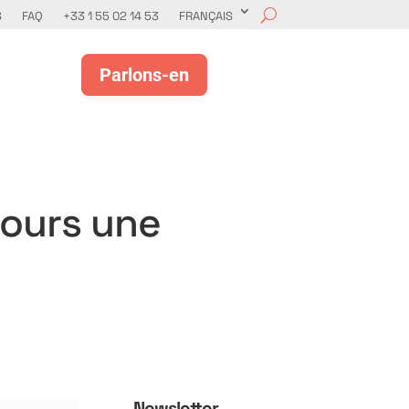
S
FAQ
+33 1 55 02 14 53
FRANÇAIS
Parlons-en
jours une
Newsletter