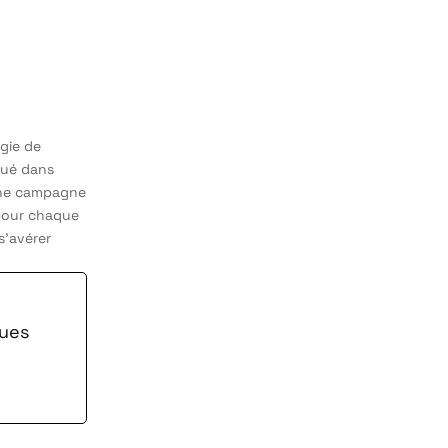
égie de
nué dans
 une campagne
 pour chaque
s’avérer
ques