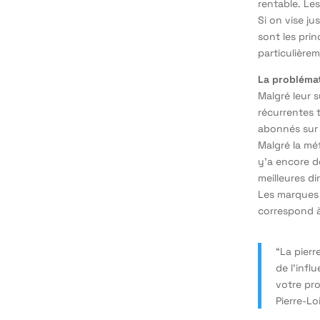
rentable. Les
Si on vise j
sont les pri
particulière
La probléma
Malgré leur 
récurrentes 
abonnés sur I
Malgré la mé
y’a encore de
meilleures di
Les marques 
correspond à
“La pierr
de l’infl
votre pro
Pierre-L