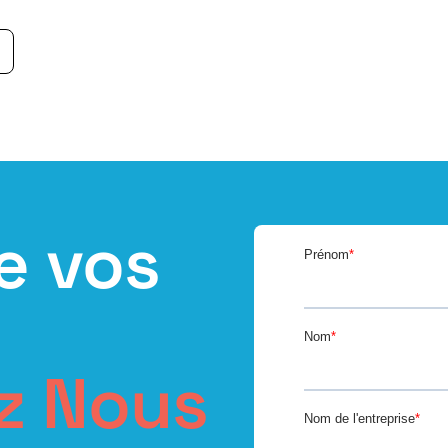
e vos
z Nous