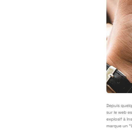
Depuis quelq
sur le web e
explosif à In
marque un “L