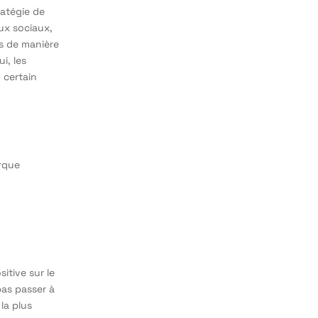
ratégie de
ux sociaux,
ts de manière
i, les
 certain
arque
itive sur le
as passer à
la plus