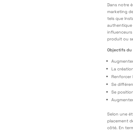
Dans notre èr
marketing de
tels que Ins
authentique 
influenceurs 
produit ou se
Objectifs du
Augmenter 
La créatio
Renforcer 
Se différe
Se positio
Augmenter
Selon une ét
placement de
côté. En ter