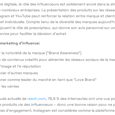
e digitale, le rôle des influenceurs est solidement ancré dans la st
 nombreux entreprises. La présentation des produits sur les résea
tagram et YouTube peut renforcer la relation entre marque et clien
et individuelle. Compte tenu de la diversité des marques aujourd’hu
jouent le rôle de prescripteur, qui donne son avis personnel sur un
rvice pour faciliter la décision d’achat.
 marketing d’influence:
la notoriété de la marque (“Brand Awareness”)
n de contenus créatifs pour alimenter les réseaux sociaux de la m
l’image et l’e-réputation
ncier d’autres marques
nner comme leader du marché en tant que “Love Brand”
 les ventes
ude actuelle de
reech.com
, 76,9 % des internautes ont une vue pos
 produits via des influenceurs – donc une bonne raison pour ne p
mes d’engagement, Instagram est considérée comme la plateforme 