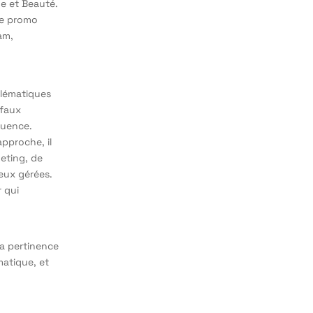
de et Beauté.
ode promo
am,
blématiques
 faux
fluence.
pproche, il
keting, de
ieux gérées.
r qui
la pertinence
matique, et