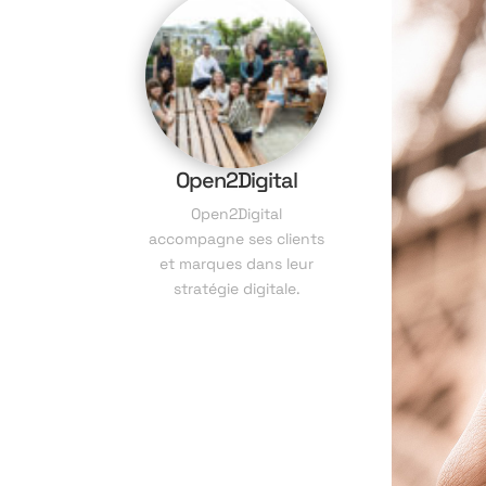
Open2Digital
Open2Digital
accompagne ses clients
et marques dans leur
stratégie digitale.