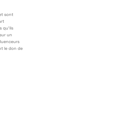
et sont
art
 qu’ils
 sur un
fluenceurs
t le don de