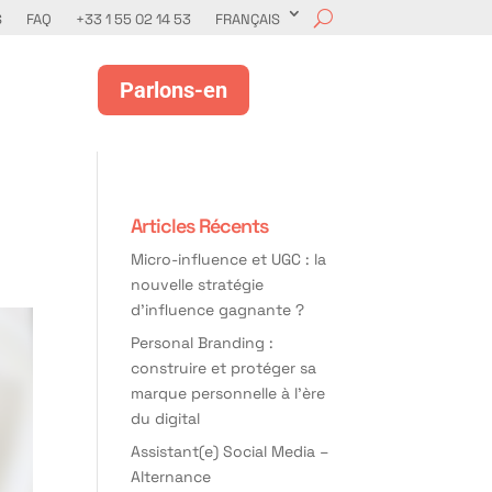
S
FAQ
+33 1 55 02 14 53
FRANÇAIS
Parlons-en
Articles Récents
Micro-influence et UGC : la
nouvelle stratégie
d’influence gagnante ?
Personal Branding :
construire et protéger sa
marque personnelle à l’ère
du digital
Assistant(e) Social Media –
Alternance