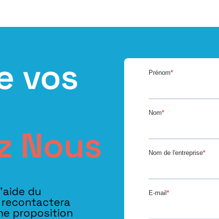
e vos
z Nous
l’aide du
s recontactera
ne proposition