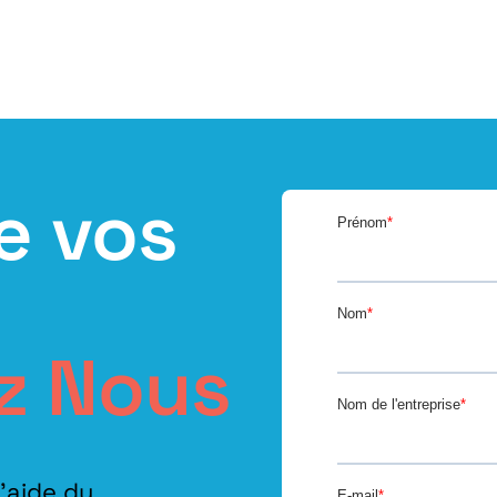
e vos
z Nous
l’aide du