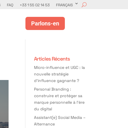
S
FAQ
+33 1 55 02 14 53
FRANÇAIS
Parlons-en
Articles Récents
Micro-influence et UGC : la
nouvelle stratégie
d’influence gagnante ?
Personal Branding :
construire et protéger sa
marque personnelle à l’ère
du digital
Assistant(e) Social Media –
Alternance