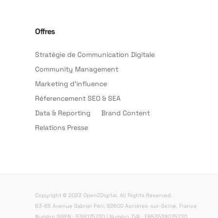
Offres
Stratégie de Communication Digitale
Community Management
Marketing d’influence
Réferencement SEO & SEA
Data & Reporting
Brand Content
Relations Presse
Copyright © 2023 Open2Digital. All Rights Reserved.
63-65 Avenue Gabriel Péri, 92600 Asnières-sur-Seine, France
Numéro SIREN : 538075730 | Numéro TVA : FR53538075730