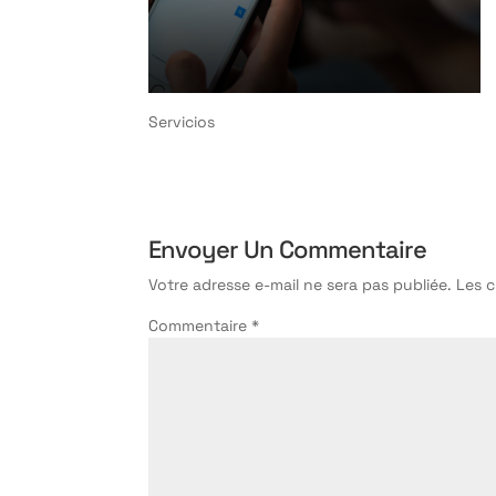
Servicios
Envoyer Un Commentaire
Votre adresse e-mail ne sera pas publiée.
Les 
Commentaire
*