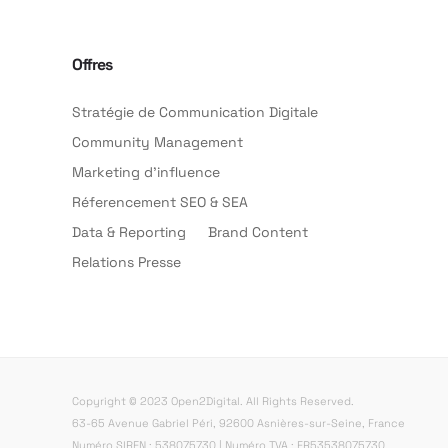
Offres
Stratégie de Communication Digitale
Community Management
Marketing d’influence
Réferencement SEO & SEA
Data & Reporting
Brand Content
Relations Presse
Copyright © 2023 Open2Digital. All Rights Reserved.
63-65 Avenue Gabriel Péri, 92600 Asnières-sur-Seine, France
Numéro SIREN : 538075730 | Numéro TVA : FR53538075730