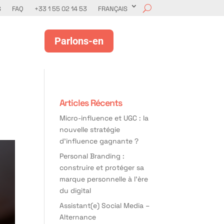
S
FAQ
+33 1 55 02 14 53
FRANÇAIS
Parlons-en
Articles Récents
Micro-influence et UGC : la
nouvelle stratégie
d’influence gagnante ?
Personal Branding :
construire et protéger sa
marque personnelle à l’ère
du digital
Assistant(e) Social Media –
Alternance