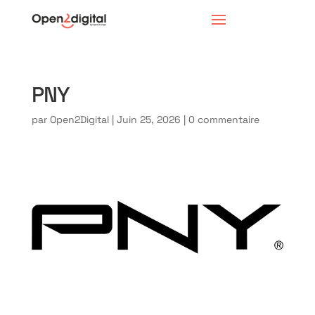
PNY
par
Open2Digital
|
Juin 25, 2026
|
0 commentaire