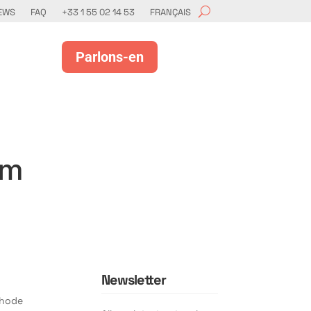
EWS
FAQ
+33 1 55 02 14 53
FRANÇAIS
Parlons-en
rm
Newsletter
thode