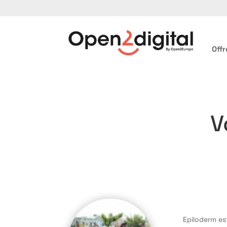
Offr
V
Epiloderm es