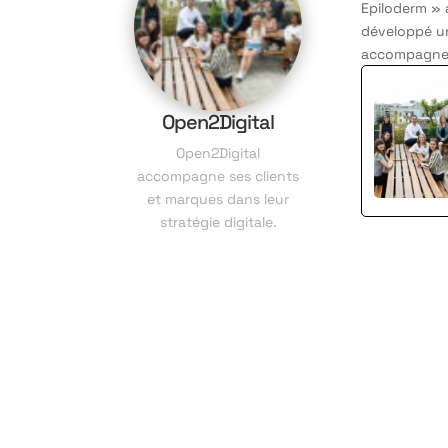
Epiloderm » 
développé un
accompagner 
Open2Digital
Open2Digital
accompagne ses clients
et marques dans leur
stratégie digitale.