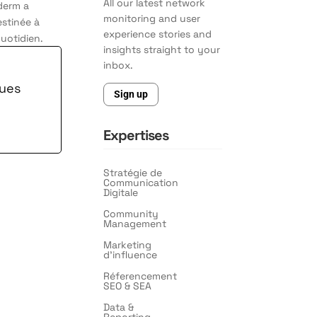
All our latest network
oderm a
monitoring and user
estinée à
experience stories and
quotidien.
insights straight to your
inbox.
ques
Sign up
Expertises
Stratégie de
Communication
Digitale
Community
Management
Marketing
d’influence
Réferencement
SEO & SEA
Data &
Reporting