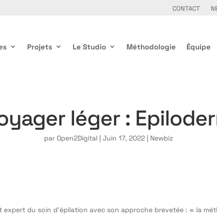
CONTACT
N
es
Projets
Le Studio
Méthodologie
Équipe
oyager léger : Epilode
par
Open2Digital
|
Juin 17, 2022
|
Newbiz
t expert du soin d’épilation avec son approche brevetée : « la mé