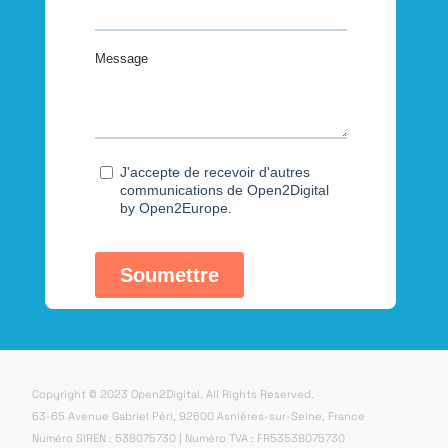
Copyright © 2023 Open2Digital. All Rights Reserved.
63-65 Avenue Gabriel Péri, 92600 Asnières-sur-Seine, France
Numéro SIREN : 538075730 | Numéro TVA : FR53538075730