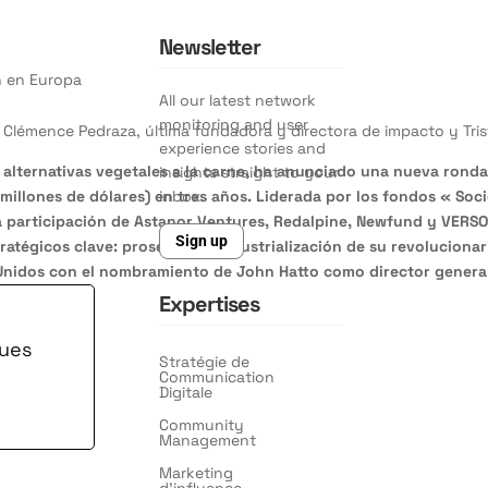
Newsletter
ón en Europa
All our latest network
monitoring and user
, Clémence Pedraza, última fundadora y directora de impacto y Tri
experience stories and
alternativas vegetales a la carne, ha anunciado una nueva ronda 
insights straight to your
inbox.
millones de dólares) en tres años. Liderada por los fondos « Socié
a participación de Astanor Ventures, Redalpine, Newfund y VERSO
Sign up
ratégicos clave: proseguir la industrialización de su revoluciona
 Unidos con el nombramiento de John Hatto como director genera
Expertises
ques
Stratégie de
Communication
Digitale
Community
Management
Marketing
d’influence