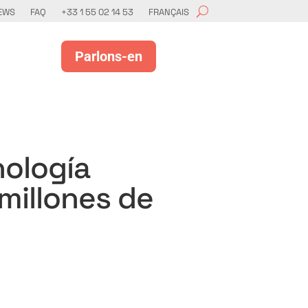
EWS
FAQ
+33 1 55 02 14 53
FRANÇAIS
Parlons-en
nología
millones de