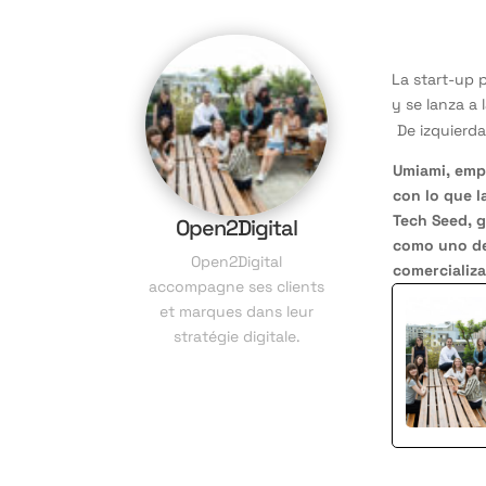
La start-up 
y se lanza a
De izquierd
Umiami, empr
con lo que l
Tech Seed, g
Open2Digital
como uno de 
Open2Digital
comercializ
accompagne ses clients
et marques dans leur
stratégie digitale.