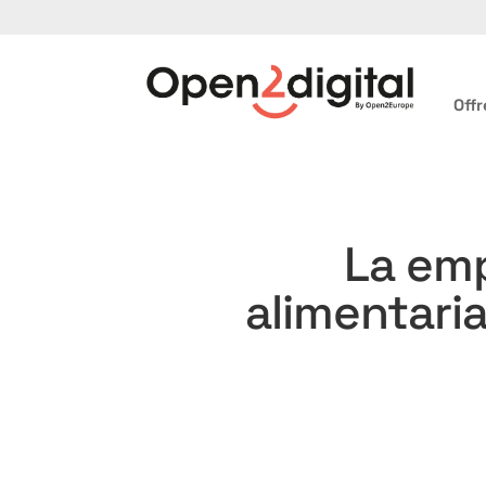
Offr
La emp
alimentari