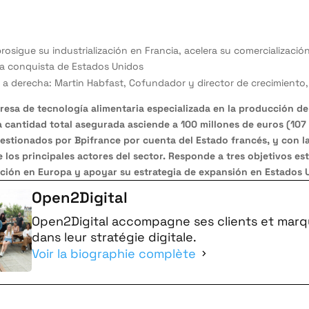
prosigue su industrialización en Francia, acelera su comercializaci
 la conquista de Estados Unidos
a a derecha: Martin Habfast, Cofundador y director de crecimiento
esa de tecnología alimentaria especializada en la producción de 
a cantidad total asegurada asciende a 100 millones de euros (107 
estionados por Bpifrance por cuenta del Estado francés, y con l
los principales actores del sector. Responde a tres objetivos est
ación en Europa y apoyar su estrategia de expansión en Estados
Open2Digital
Open2Digital accompagne ses clients et mar
dans leur stratégie digitale.
Voir la biographie complète