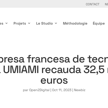
CONTACT
N
es
Projets
Le Studio
Méthodologie
Équipe
resa francesa de tec
a UMIAMI recauda 32,5 
euros
par
Open2Digital
|
Oct 11, 2023
|
Newbiz