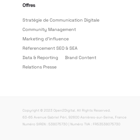
Offres
Stratégie de Communication Digitale
Community Management
Marketing d’influence
Réferencement SEO & SEA
Data & Reporting
Brand Content
Relations Presse
Copyright © 2023 Open2Digital. All Rights Reserved.
63-65 Avenue Gabriel Péri, 92600 Asnières-sur-Seine, France
Numéro SIREN : 538075730 | Numéro TVA : FR53538075730