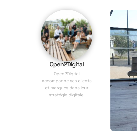
Open2Digital
Open2Digital
accompagne ses clients
et marques dans leur
stratégie digitale.