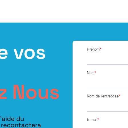
e vos
z Nous
l’aide du
s recontactera