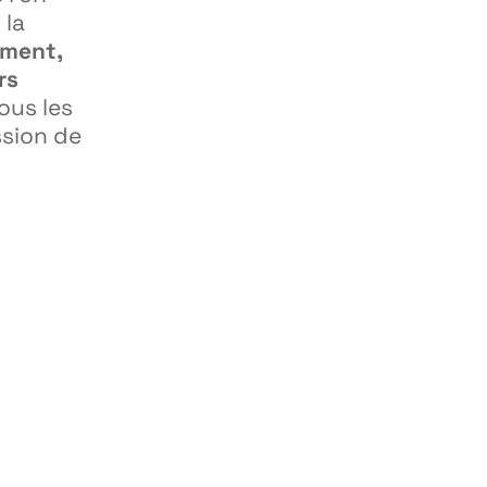
 la
ement,
rs
ous les
ssion de