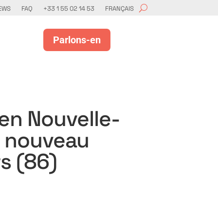
EWS
FAQ
+33 1 55 02 14 53
FRANÇAIS
Parlons-en
 en Nouvelle-
n nouveau
rs (86)