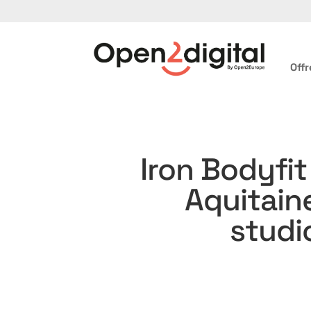
Offr
Iron Bodyfit
Aquitain
studio