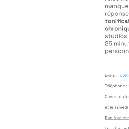
manque 
réponse
tonifica
chroniq
studios
25 minu
personna
E-mail :
poit
Téléphone :
Ouvert du lu
et le samedi
Bon à savoir
Les studios 