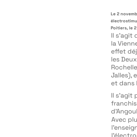
Le 2 novemb
électrostimu
Poitiers, le
Il s’agit 
la Vienne
effet dé
les Deux
Rochelle
Jalles),
et dans 
Il s’agit
franchis
d’Angou
Avec plu
l’enseig
l’électr