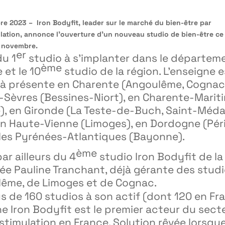
re 2023 – Iron Bodyfit,
leader sur le marché du bien-être par
lation
, annonce l’ouverture d’un nouveau studio de bien-être ce 
 2 novembre.
er
du 1
studio à s’implanter dans le départem
ème
 et le 10
studio de la région. L’enseigne 
jà présente en Charente (Angoulême, Cognac
-Sèvres (Bessines-Niort), en Charente-Marit
), en Gironde (La Teste-de-Buch, Saint-Méd
 en Haute-Vienne (Limoges), en Dordogne (Pé
les Pyrénées-Atlantiques (Bayonne).
ème
 par ailleurs du 4
studio Iron Bodyfit de la
ée Pauline Tranchant, déjà gérante des stud
lême, de Limoges et de Cognac.
s de 160 studios à son actif (dont 120 en Fr
ne Iron Bodyfit est le premier acteur du sect
ostimulation en France. Solution rêvée lorsque