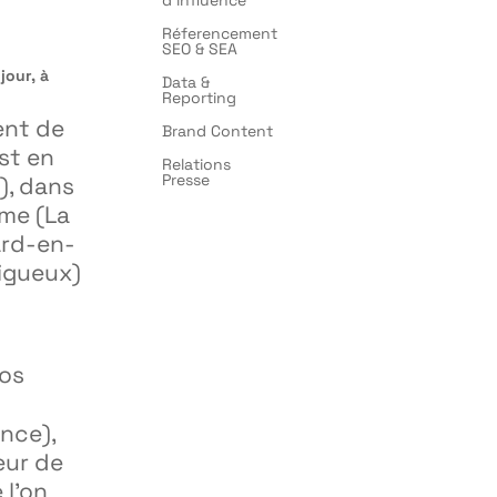
Réferencement
SEO & SEA
jour, à
Data &
Reporting
ent de
Brand Content
est en
Relations
Presse
), dans
ime (La
ard-en-
rigueux)
ios
ance),
eur de
 l’on