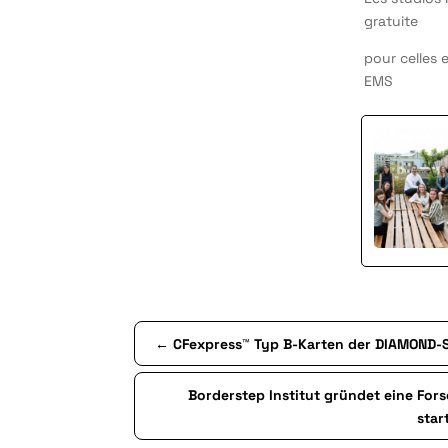
gratuite
pour celles 
EMS
←
CFexpress™ Typ B-Karten der DIAMOND-
Borderstep Institut gründet eine For
star