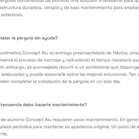
pérgolas bioclimáticas de aluminio una solución interesante para q
structura duradera, versátil y de bajo mantenimiento para ampliar
 exteriores.
talar la pérgola sin ayuda?
ioclimática Concept Alu se entrega preensamblada de fábrica, simp
mente el proceso de montaje y reduciendo el tiempo necesario pa
 Sin embargo, es aconsejable recurrir a un profesional que disponga
 adecuadas y pueda asesorarle sobre las mejores soluciones. Tan 
den completar la instalación de la pérgola en un solo día
.
frecuencia debo hacerle mantenimiento?
 de aluminio Concept Alu requieren poco mantenimiento. En genera
mpieza periódica para mantener su apariencia original. Un poco de 
nte.