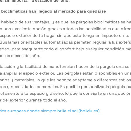
e, sin importar la estación del año.
 bioclimáticas han llegado al mercado para quedarse
hablado de sus ventajas, y es que las pérgolas bioclimáticas se h
n una excelente opción gracias a todas las posibilidades que ofre
l espacio exterior de tu hogar sin que esto tenga un impacto en tu
 Sus lamas orientables automatizadas permiten regular la luz exterior,
medad, para asegurarte todo el confort bajo cualquier condición m
s los meses del año.
stalación y la facilidad de manutención hacen de la pérgola una so
ra ampliar el espacio exterior. Las pérgolas están disponibles en un
años y materiales, lo que les permite adaptarse a diferentes estilo
cos y necesidades personales. Es posible personalizar la pérgola p
ctamente a tu espacio y diseño, lo que la convierte en una opción 
r del exterior durante todo el año.
es europeas donde siempre brilla el sol (holidu.es)