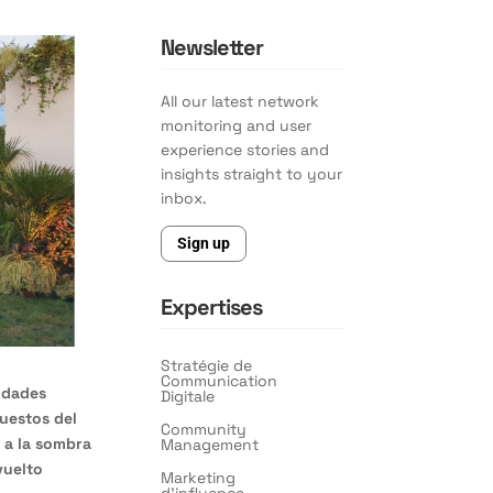
Newsletter
All our latest network
monitoring and user
experience stories and
insights straight to your
inbox.
Sign up
Expertises
Stratégie de
Communication
iudades
Digitale
uestos del
Community
o a la sombra
Management
vuelto
Marketing
d’influence