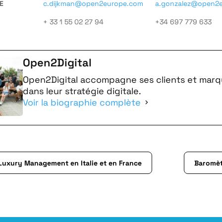
E
c.dijkman@open2europe.com
a.gonzalez@open2
+ 33 1 55 02 27 94
+34 697 779 633
Open2Digital
Open2Digital accompagne ses clients et mar
dans leur stratégie digitale.
Voir la biographie complète
Luxury Management en Italie et en France
Baromètr