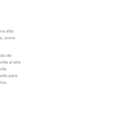
na alta
as, como
tas de
ida al aire
ola.
ñada para
ica.