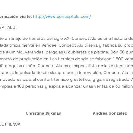
ormación visite:
http://www.conceptalu.com/
PT ALU :
e un linaje de herreros del siglo XX, Concept Alu es una historia de
ndada oficialmente en Vendée, Concept Alu diseña y fabrica su pro
de aluminio, verandas, pérgolas y cubiertas de piscina. Con 50 pu
centro de producción en Les Herbiers donde se fabrican 1.500 ver
00 pérgolas al año, Concept Alu es el especialista de las extension
Francia. Impulsada desde siempre por la innovación, Concept Alu i
novadores para el confort térmico y estético, y ya ha registrado 
mplea a 183 personas y aspira a alcanzar unas ventas de 36 millo
Christina Dijkman
Andrea González
DE PRENSA