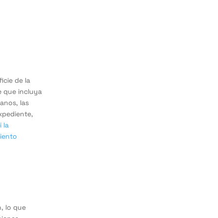
icie de la
e que incluya
anos, las
expediente,
i la
miento
n, lo que