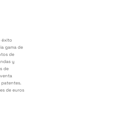
 éxito
pia gama de
ntos de
andas y
es de
nventa
7 patentes.
nes de euros