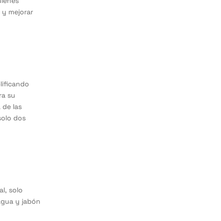
uienes
 y mejorar
lificando
ra su
 de las
solo dos
l, solo
agua y jabón