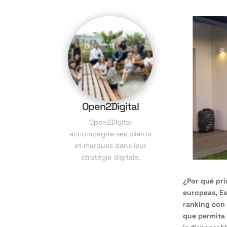
Open2Digital
Open2Digital
accompagne ses clients
et marques dans leur
stratégie digitale.
¿Por qué pri
europeas, E
ranking con 
que permita 