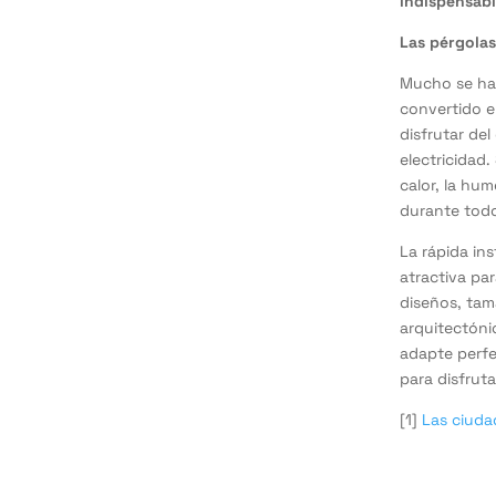
indispensabl
Las pérgolas
Mucho se ha 
convertido e
disfrutar de
electricidad.
calor, la hu
durante todo
La rápida in
atractiva pa
diseños, tam
arquitectóni
adapte perfe
para disfruta
[1]
Las ciudad