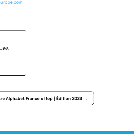
europe.com
ques
e Alphabet France x Ifop | Édition 2023
→