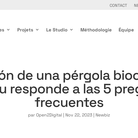
CONTACT
N
es
Projets
Le Studio
Méthodologie
Équipe
ión de una pérgola bioc
u responde a las 5 pr
frecuentes
par
Open2Digital
|
Nov 22, 2023
|
Newbiz