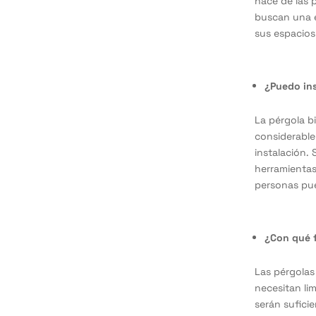
hace de las 
buscan una e
sus espacios
¿Puedo ins
La pérgola b
considerable
instalación.
herramientas
personas pue
¿Con qué 
Las pérgolas
necesitan li
serán suficie