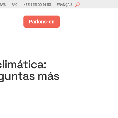
EWS
FAQ
+33 1 55 02 14 53
FRANÇAIS
Parlons-en
limática:
eguntas más