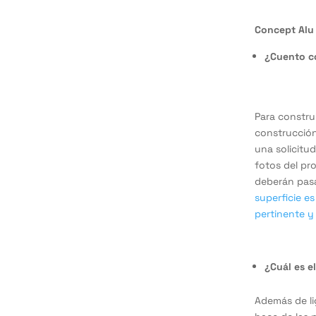
Concept Alu 
¿Cuento co
Para construi
construcción
una solicitu
fotos del pr
deberán pas
superficie e
pertinente y
¿Cuál es e
Además de lig