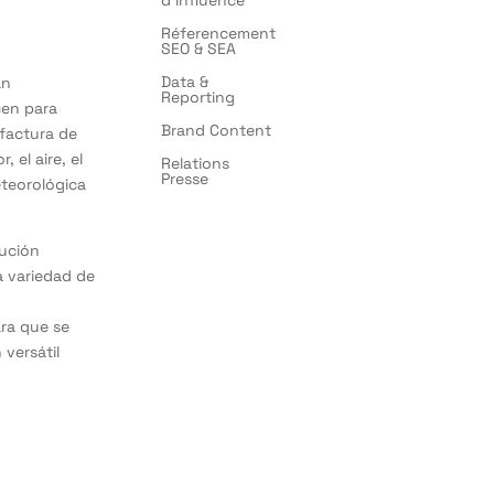
Réferencement
SEO & SEA
Data &
an
Reporting
cen para
Brand Content
 factura de
 el aire, el
Relations
Presse
eteorológica
lución
a variedad de
s
ara que se
versátil