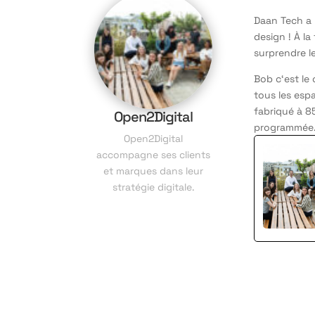
Daan Tech a 
design ! À la
surprendre le
Bob c‘est le 
tous les esp
fabriqué à 8
Open2Digital
programmée
Open2Digital
accompagne ses clients
et marques dans leur
stratégie digitale.