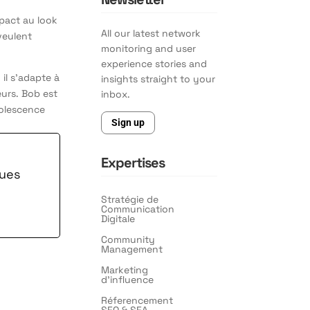
mpact au look
All our latest network
 veulent
monitoring and user
experience stories and
 il s’adapte à
insights straight to your
eurs. Bob est
inbox.
solescence
Sign up
Expertises
ques
Stratégie de
Communication
Digitale
Community
Management
Marketing
d’influence
Réferencement
SEO & SEA