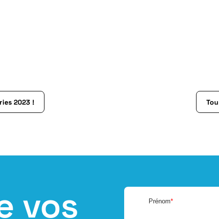
ries 2023 !
Tou
e vos